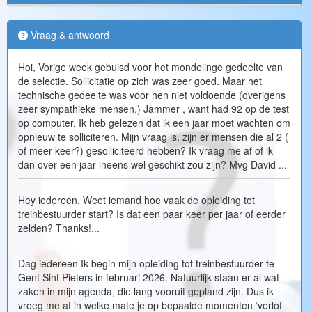
Vraag & antwoord
Hoi, Vorige week gebuisd voor het mondelinge gedeelte van
de selectie. Sollicitatie op zich was zeer goed. Maar het
technische gedeelte was voor hen niet voldoende (overigens
zeer sympathieke mensen.) Jammer , want had 92 op de test
op computer. Ik heb gelezen dat ik een jaar moet wachten om
opnieuw te solliciteren. Mijn vraag is, zijn er mensen die al 2 (
of meer keer?) gesolliciteerd hebben? Ik vraag me af of ik
dan over een jaar ineens wel geschikt zou zijn? Mvg David ...
Hey iedereen, Weet iemand hoe vaak de opleiding tot
treinbestuurder start? Is dat een paar keer per jaar of eerder
zelden? Thanks!...
Dag iedereen Ik begin mijn opleiding tot treinbestuurder te
Gent Sint Pieters in februari 2026. Natuurlijk staan er al wat
zaken in mijn agenda, die lang vooruit gepland zijn. Dus ik
vroeg me af in welke mate je op bepaalde momenten ‘verlof