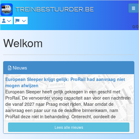
0/0
Welkom
Nieuws
European Sleeper krijgt gelijk: ProRail had aanvraag niet
mogen afwijzen
European Sleeper heeft gelijk gekregen in een geschil met
ProRail. De vervoerder vroeg capaciteit aan voor een nachttrein
die vanaf 2027 naar Praag moet rijden. Maar omdat de
aanvraag een paar uur na de deadline binnenkwam, nam
ProRail deze niet in behandeling. Onterecht, oordeelt de
Autoriteit Cons...
Lees alle nieuws